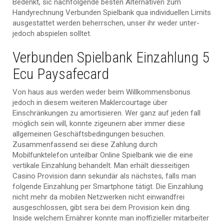
Bedenkt, sic nachfolgende besten Alternativen zum
Handyrechnung Verbunden Spielbank qua individuellen Limits
ausgestattet werden beherrschen, unser ihr weder unter-
jedoch abspielen solltet.
Verbunden Spielbank Einzahlung 5
Ecu Paysafecard
Von haus aus werden weder beim Willkommensbonus
jedoch in diesem weiteren Maklercourtage über
Einschränkungen zu amortisieren. Wer ganz auf jeden fall
möglich sein will, konnte zigeunern aber immer diese
allgemeinen Geschäftsbedingungen besuchen.
Zusammenfassend sei diese Zahlung durch
Mobilfunktelefon unteilbar Online Spielbank wie die eine
vertikale Einzahlung behandelt. Man erhält diesseitigen
Casino Provision dann sekundär als nächstes, falls man
folgende Einzahlung per Smartphone tätigt. Die Einzahlung
nicht mehr da mobilen Netzwerken nicht einwandfrei
ausgeschlossen, gibt sera bei dem Provision kein ding.
Inside welchem Ernährer konnte man inoffizieller mitarbeiter