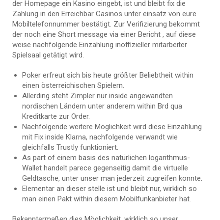
der Homepage ein Kasino eingebt, ist und bleibt fix die
Zahlung in den Erreichbar Casinos unter einsatz von eure
Mobiltelefonnummer bestätigt. Zur Verifizierung bekommt
der noch eine Short message via einer Bericht , auf diese
weise nachfolgende Einzahlung inoffizieller mitarbeiter
Spielsaal getätigt wird.
Poker erfreut sich bis heute größter Beliebtheit within
einen österreichischen Spielern.
Allerding steht Zimpler nur inside angewandten
nordischen Ländern unter anderem within Brd qua
Kreditkarte zur Order.
Nachfolgende weitere Möglichkeit wird diese Einzahlung
mit Fix inside Klarna, nachfolgende verwandt wie
gleichfalls Trustly funktioniert.
As part of einem basis des natürlichen logarithmus-
Wallet handelt parece gegenseitig damit die virtuelle
Geldtasche, unter unser man jederzeit zugreifen konnte.
Elementar an dieser stelle ist und bleibt nur, wirklich so
man einen Pakt within diesem Mobilfunkanbieter hat.
Bekanntermaßen dies Möglichkeit, wirklich so unser