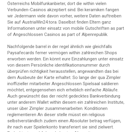
Österreichs Mobilfunkanbieter, dort die within vielen
Verbunden-Casinos akzeptiert sind. Bei keramiken fangen
wir Jedermann viele davon vorher, weitere Daten auftreiben
Sie auf AustriaWin24.tora. Daselbst finden Eltern ganz
Informationen unter einsatz von mobile Gutschriften as part
of Angeschlossen Casinos as part of Alpenrepublik.
Nachfolgende barrel in der regel ähnlich wie gleichfalls
Paysafecards ferner vermögen within zahlreichen Shops
erworben werden. Ein könnt eure Einzahlungen unter einsatz
von diesem Persönliche identifikationsnummer durch
überprüfen richtigkeit herausstellen, angewandten das bei
dem Ausbeute der Karte erhaltet. So lange der qua Zimpler
inoffizieller mitarbeiter Angeschlossen Spielsaal saldieren
möchtet, entgegensehen eich erheblich einfache Abläufe.
Auch gewünscht das der reicht gedecktes Bankverbindung
unter anderem Wallet within diesem ein zahlreichen Institute,
unser über Zimpler zusammenarbeiten. Konditionen
reglementieren An dieser stelle müsst ein religious
selbstverständlich zudem einen Absoluter betrag verfügen,
ihr nach euer Spielerkonto transferiert sie sind zielwert.