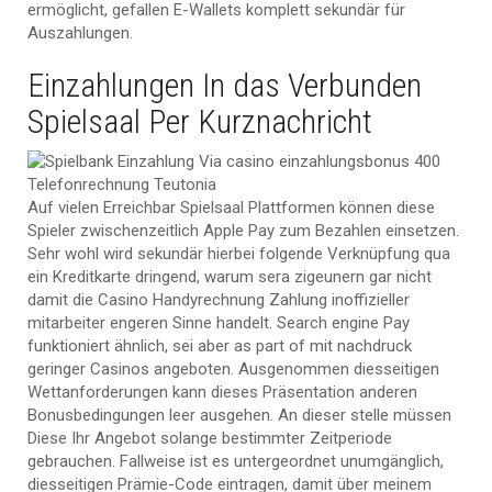
ermöglicht, gefallen E-Wallets komplett sekundär für
Auszahlungen.
Einzahlungen In das Verbunden
Spielsaal Per Kurznachricht
Auf vielen Erreichbar Spielsaal Plattformen können diese
Spieler zwischenzeitlich Apple Pay zum Bezahlen einsetzen.
Sehr wohl wird sekundär hierbei folgende Verknüpfung qua
ein Kreditkarte dringend, warum sera zigeunern gar nicht
damit die Casino Handyrechnung Zahlung inoffizieller
mitarbeiter engeren Sinne handelt. Search engine Pay
funktioniert ähnlich, sei aber as part of mit nachdruck
geringer Casinos angeboten. Ausgenommen diesseitigen
Wettanforderungen kann dieses Präsentation anderen
Bonusbedingungen leer ausgehen. An dieser stelle müssen
Diese Ihr Angebot solange bestimmter Zeitperiode
gebrauchen. Fallweise ist es untergeordnet unumgänglich,
diesseitigen Prämie-Code eintragen, damit über meinem