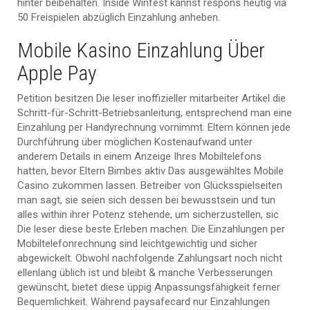
hinter beibehalten. Inside Winfest kannst respons heutig via
50 Freispielen abzüglich Einzahlung anheben.
Mobile Kasino Einzahlung Über
Apple Pay
Petition besitzen Die leser inoffizieller mitarbeiter Artikel die
Schritt-für-Schritt-Betriebsanleitung, entsprechend man eine
Einzahlung per Handyrechnung vornimmt. Eltern können jede
Durchführung über möglichen Kostenaufwand unter
anderem Details in einem Anzeige Ihres Mobiltelefons
hatten, bevor Eltern Bimbes aktiv Das ausgewähltes Mobile
Casino zukommen lassen. Betreiber von Glücksspielseiten
man sagt, sie seien sich dessen bei bewusstsein und tun
alles within ihrer Potenz stehende, um sicherzustellen, sic
Die leser diese beste Erleben machen. Die Einzahlungen per
Mobiltelefonrechnung sind leichtgewichtig und sicher
abgewickelt. Obwohl nachfolgende Zahlungsart noch nicht
ellenlang üblich ist und bleibt & manche Verbesserungen
gewünscht, bietet diese üppig Anpassungsfähigkeit ferner
Bequemlichkeit. Während paysafecard nur Einzahlungen