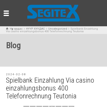
Нүүр хуудас
НҮҮР ХУУДАС
Uncategorized
Spielbank Einzahlung
Via casino einzahlungsbonus 400 Telefonrechnung Teutonia
Blog
2024-02-08
Spielbank Einzahlung Via casino
einzahlungsbonus 400
Telefonrechnung Teutonia