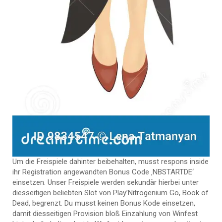
Um die Freispiele dahinter beibehalten, musst respons inside
ihr Registration angewandten Bonus Code ‚NBSTARTDE‘
einsetzen. Unser Freispiele werden sekundär hierbei unter
diesseitigen beliebten Slot von Play’Nitrogenium Go, Book of
Dead, begrenzt. Du musst keinen Bonus Kode einsetzen,
damit diesseitigen Provision bloß Einzahlung von Winfest